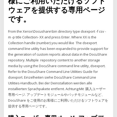
様にご利用いただけるソフト
ウェアを提供する専用ページ
です。
From the Xerox\Docushare\bin directory type dsexport -f csv -
m -p title Collection- XX and press Enter. Where XX is the
Collection handle (number) you would like The dsexport
command line utility has been expanded to provide support for
the generation of custom reports about data in the DocuShare
repository. Multiple repository content to another storage
media by using the DocuShare command line utility, dsexport.
Refer to the DocuShare Command Line Utilities Guide for
dsexport. Einzelheiten siehe DocuShare Command Line
Utilities-Handbuch. Bei der Deinstallation werden alle
installierten Sprachpakete entfernt. Achtung:Mit 購入ユーザー
専用ページ. アップデートモジュールやパッチモジュールなど、
DocuShare をご使用のお客様にご利用いただけるソフトウェアを
提供する専用ページです。