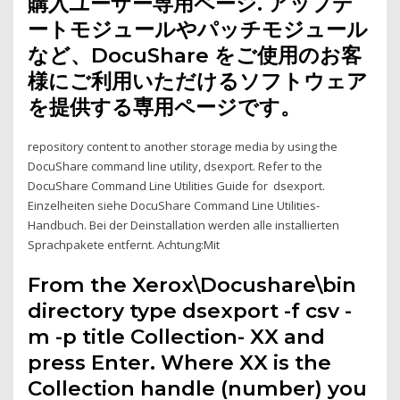
購入ユーザー専用ページ. アップデ
ートモジュールやパッチモジュール
など、DocuShare をご使用のお客
様にご利用いただけるソフトウェア
を提供する専用ページです。
repository content to another storage media by using the
DocuShare command line utility, dsexport. Refer to the
DocuShare Command Line Utilities Guide for dsexport.
Einzelheiten siehe DocuShare Command Line Utilities-
Handbuch. Bei der Deinstallation werden alle installierten
Sprachpakete entfernt. Achtung:Mit
From the Xerox\Docushare\bin
directory type dsexport -f csv -
m -p title Collection- XX and
press Enter. Where XX is the
Collection handle (number) you