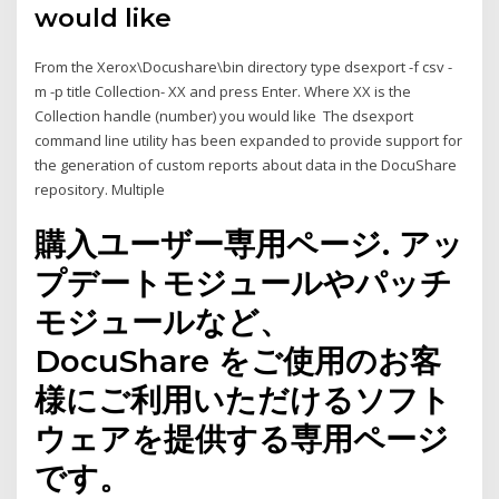
would like
From the Xerox\Docushare\bin directory type dsexport -f csv -
m -p title Collection- XX and press Enter. Where XX is the
Collection handle (number) you would like The dsexport
command line utility has been expanded to provide support for
the generation of custom reports about data in the DocuShare
repository. Multiple
購入ユーザー専用ページ. アッ
プデートモジュールやパッチ
モジュールなど、
DocuShare をご使用のお客
様にご利用いただけるソフト
ウェアを提供する専用ページ
です。