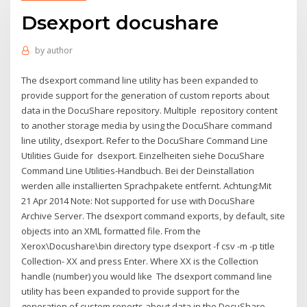
Dsexport docushare
by
author
The dsexport command line utility has been expanded to
provide support for the generation of custom reports about
data in the DocuShare repository. Multiple repository content
to another storage media by using the DocuShare command
line utility, dsexport. Refer to the DocuShare Command Line
Utilities Guide for dsexport. Einzelheiten siehe DocuShare
Command Line Utilities-Handbuch. Bei der Deinstallation
werden alle installierten Sprachpakete entfernt. Achtung:Mit
21 Apr 2014 Note: Not supported for use with DocuShare
Archive Server. The dsexport command exports, by default, site
objects into an XML formatted file. From the
Xerox\Docushare\bin directory type dsexport -f csv -m -p title
Collection- XX and press Enter. Where XX is the Collection
handle (number) you would like The dsexport command line
utility has been expanded to provide support for the
generation of custom reports about data in the DocuShare