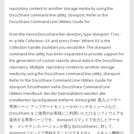
repository content to another storage media by using the
DocuShare command line utility, dsexport. Refer to the
DocuShare Command Line Utilities Guide for
From the Xerox\Docushare\bin directory type dsexport -f csv -
m -p title Collection- XX and press Enter. Where XX is the
Collection handle (number) you would like The dsexport
command line utility has been expanded to provide support for
the generation of custom reports about data in the DocuShare
repository. Multiple repository content to another storage
media by using the DocuShare command line utility, dsexport.
Refer to the DocuShare Command Line Utilities Guide for
dsexport. Einzelheiten siehe DocuShare Command Line
Utilities-Handbuch. Bei der Deinstallation werden alle
installierten Sprachpakete entfernt. Achtung:Mit 購入ユーザー
専用ページ. アップデートモジュールやパッチモジュールなど、
DocuShare をご使用のお客様にご利用いただけるソフトウェアを
提供する専用ページです。 dsexportコマンドで出力したデータ
を、メンテナンスバージョンが異なるDocuShareに 対して、
dsimportコマンドで登録することはできません。 スキャン機能の