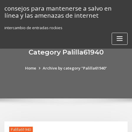
Skip
consejos para mantenerse a salvo en
to
línea y las amenazas de internet
content
intercambio de entradas rockies
Category Palilla61940
Home
Archive by category "Palilla61940"
Palilla61940