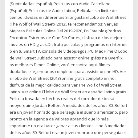
(Subtituladas español), Peliculas con Audio Castellano
(Español), Peliculas de Audio Latino, Peliculas sin limite de
tiempo, dividas en diferentes Si te gusta El Lobo de Wall Street
(The Wolf of Wall Street) (2013), te recomendamos: Ver Las
Mejores Peliculas Online Del 2019-2020, En Este blog Podras
Encontrar Estrenos de Cine Sin Cortes, disfruta de los mejores
movies en HD gratis.Disfruta películas y programas en Internet
o en tu Smart TV, consola de videojuegos, PC, Mac Filme O Lobo
de Wall Street Dublado para assistir online grátis na Overflix,
os melhores Filmes Online, você encontra aqui, filmes
dublados e legendados completos para assistir online HD. Ver
El lobo de Wall Street (2013) online gratis completo en hd,
disfruta de la mejor calidad para ver The Wolf of Wall Street.
latino. Ver online El lobo de Wall Street en español latino gratis
Película basada en hechos reales del corredor de bolsa
neoyorquino Jordan Belfort. A mediados de los años 80, Belfort
era un joven honrado que perseguía el sueño americano, pero
pronto en la agencia de valores aprendió que lo más
importante no era hacer ganar a sus clientes, sino A mediados
de los años 80, Belfort era un joven honrado que perseguía el