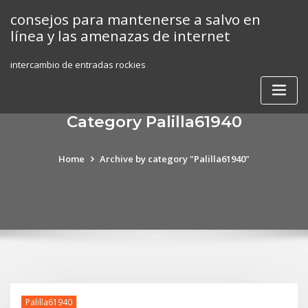
Skip
consejos para mantenerse a salvo en
to
línea y las amenazas de internet
content
intercambio de entradas rockies
Category Palilla61940
Home
Archive by category "Palilla61940"
Palilla61940