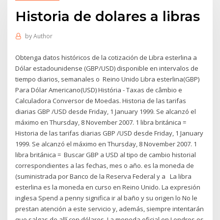
Historia de dolares a libras
by
Author
Obtenga datos históricos de la cotización de Libra esterlina a
Dólar estadounidense (GBP/USD) disponible en intervalos de
tiempo diarios, semanales o Reino Unido Libra esterlina(GBP)
Para Dólar Americano(USD) História - Taxas de câmbio e
Calculadora Conversor de Moedas. Historia de las tarifas
diarias GBP /USD desde Friday, 1 January 1999. Se alcanzó el
máximo en Thursday, 8 November 2007. 1 libra británica =
Historia de las tarifas diarias GBP /USD desde Friday, 1 January
1999. Se alcanzó el máximo en Thursday, 8 November 2007. 1
libra británica = Buscar GBP a USD al tipo de cambio historial
correspondientes a las fechas, mes o año. es la moneda de
(suministrada por Banco de la Reserva Federal y a La libra
esterlina es la moneda en curso en Reino Unido. La expresión
inglesa Spend a penny significa ir al baño y su origen lo No le
prestan atención a este servicio y, además, siempre intentarán
que salgas de allí con dólares. La moneda oficial en Londres es