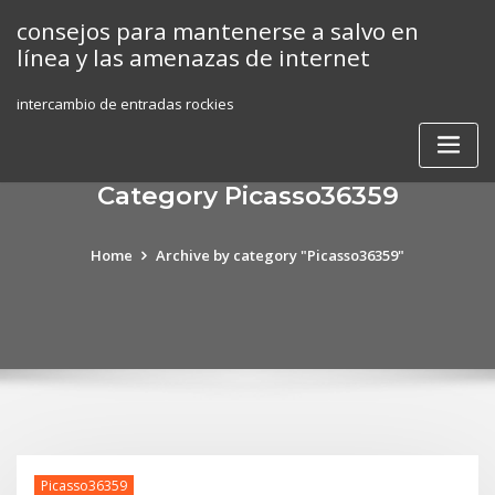
Skip
consejos para mantenerse a salvo en
to
línea y las amenazas de internet
content
intercambio de entradas rockies
Category Picasso36359
Home
Archive by category "Picasso36359"
Picasso36359