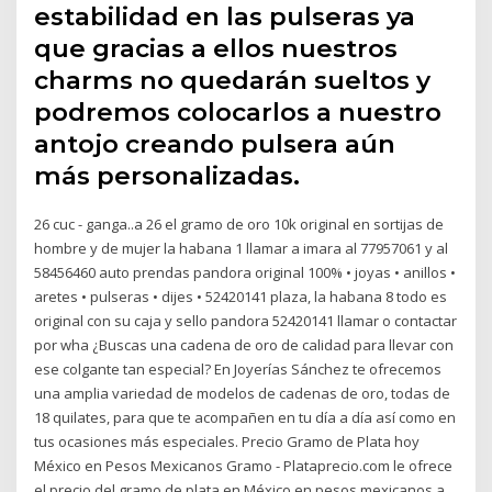
estabilidad en las pulseras ya
que gracias a ellos nuestros
charms no quedarán sueltos y
podremos colocarlos a nuestro
antojo creando pulsera aún
más personalizadas.
26 cuc - ganga..a 26 el gramo de oro 10k original en sortijas de
hombre y de mujer la habana 1 llamar a imara al 77957061 y al
58456460 auto prendas pandora original 100% • joyas • anillos •
aretes • pulseras • dijes • 52420141 plaza, la habana 8 todo es
original con su caja y sello pandora 52420141 llamar o contactar
por wha ¿Buscas una cadena de oro de calidad para llevar con
ese colgante tan especial? En Joyerías Sánchez te ofrecemos
una amplia variedad de modelos de cadenas de oro, todas de
18 quilates, para que te acompañen en tu día a día así como en
tus ocasiones más especiales. Precio Gramo de Plata hoy
México en Pesos Mexicanos Gramo - Plataprecio.com le ofrece
el precio del gramo de plata en México en pesos mexicanos a