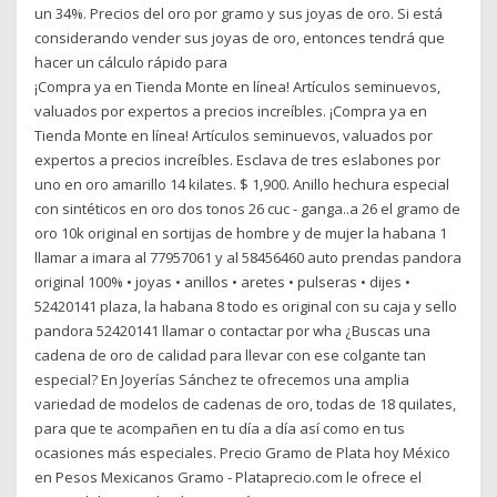
un 34%. Precios del oro por gramo y sus joyas de oro. Si está
considerando vender sus joyas de oro, entonces tendrá que
hacer un cálculo rápido para
¡Compra ya en Tienda Monte en línea! Artículos seminuevos,
valuados por expertos a precios increíbles. ¡Compra ya en
Tienda Monte en línea! Artículos seminuevos, valuados por
expertos a precios increíbles. Esclava de tres eslabones por
uno en oro amarillo 14 kilates. $ 1,900. Anillo hechura especial
con sintéticos en oro dos tonos 26 cuc - ganga..a 26 el gramo de
oro 10k original en sortijas de hombre y de mujer la habana 1
llamar a imara al 77957061 y al 58456460 auto prendas pandora
original 100% • joyas • anillos • aretes • pulseras • dijes •
52420141 plaza, la habana 8 todo es original con su caja y sello
pandora 52420141 llamar o contactar por wha ¿Buscas una
cadena de oro de calidad para llevar con ese colgante tan
especial? En Joyerías Sánchez te ofrecemos una amplia
variedad de modelos de cadenas de oro, todas de 18 quilates,
para que te acompañen en tu día a día así como en tus
ocasiones más especiales. Precio Gramo de Plata hoy México
en Pesos Mexicanos Gramo - Plataprecio.com le ofrece el