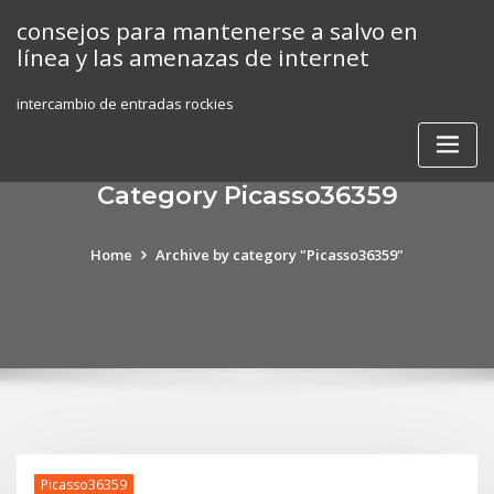
Skip
consejos para mantenerse a salvo en
to
línea y las amenazas de internet
content
intercambio de entradas rockies
Category Picasso36359
Home
Archive by category "Picasso36359"
Picasso36359