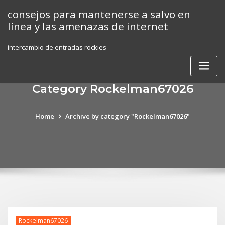
Skip
consejos para mantenerse a salvo en
to
línea y las amenazas de internet
content
intercambio de entradas rockies
Category Rockelman67026
Home
Archive by category "Rockelman67026"
Rockelman67026