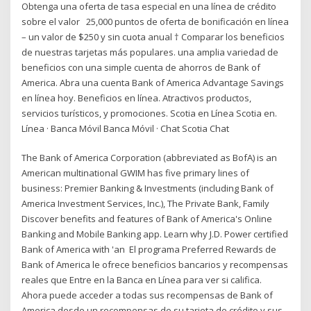
Obtenga una oferta de tasa especial en una línea de crédito
sobre el valor 25,000 puntos de oferta de bonificación en línea
– un valor de $250 y sin cuota anual † Comparar los beneficios
de nuestras tarjetas más populares. una amplia variedad de
beneficios con una simple cuenta de ahorros de Bank of
America. Abra una cuenta Bank of America Advantage Savings
en línea hoy. Beneficios en línea. Atractivos productos,
servicios turísticos, y promociones. Scotia en Línea Scotia en.
Línea · Banca Móvil Banca Móvil · Chat Scotia Chat
The Bank of America Corporation (abbreviated as BofA) is an
American multinational GWIM has five primary lines of
business: Premier Banking & Investments (including Bank of
America Investment Services, Inc.), The Private Bank, Family
Discover benefits and features of Bank of America's Online
Banking and Mobile Banking app. Learn why J.D. Power certified
Bank of America with 'an El programa Preferred Rewards de
Bank of America le ofrece beneficios bancarios y recompensas
reales que Entre en la Banca en Línea para ver si califica.
Ahora puede acceder a todas sus recompensas de Bank of
America desde un recompensas de su tarjeta de crédito y sus