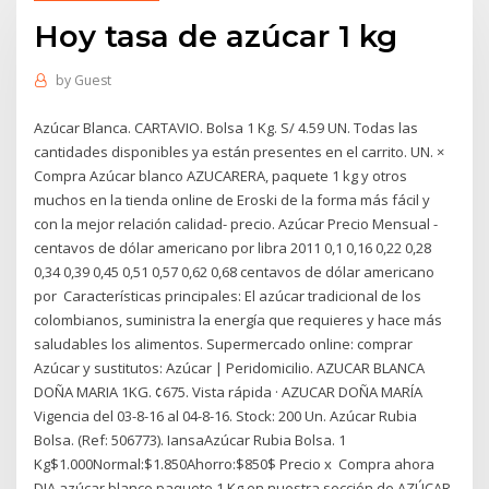
Hoy tasa de azúcar 1 kg
by
Guest
Azúcar Blanca. CARTAVIO. Bolsa 1 Kg. S/ 4.59 UN. Todas las
cantidades disponibles ya están presentes en el carrito. UN. ×
Compra Azúcar blanco AZUCARERA, paquete 1 kg y otros
muchos en la tienda online de Eroski de la forma más fácil y
con la mejor relación calidad- precio. Azúcar Precio Mensual -
centavos de dólar americano por libra 2011 0,1 0,16 0,22 0,28
0,34 0,39 0,45 0,51 0,57 0,62 0,68 centavos de dólar americano
por Características principales: El azúcar tradicional de los
colombianos, suministra la energía que requieres y hace más
saludables los alimentos. Supermercado online: comprar
Azúcar y sustitutos: Azúcar | Peridomicilio. AZUCAR BLANCA
DOÑA MARIA 1KG. ¢675. Vista rápida · AZUCAR DOÑA MARÍA
Vigencia del 03-8-16 al 04-8-16. Stock: 200 Un. Azúcar Rubia
Bolsa. (Ref: 506773). IansaAzúcar Rubia Bolsa. 1
Kg$1.000Normal:$1.850Ahorro:$850$ Precio x Compra ahora
DIA azúcar blanco paquete 1 Kg en nuestra sección de AZÚCAR