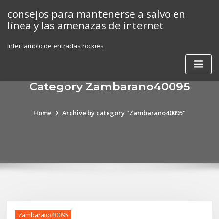
Skip
consejos para mantenerse a salvo en
to
línea y las amenazas de internet
content
intercambio de entradas rockies
Category Zambarano40095
Home
Archive by category "Zambarano40095"
Zambarano40095