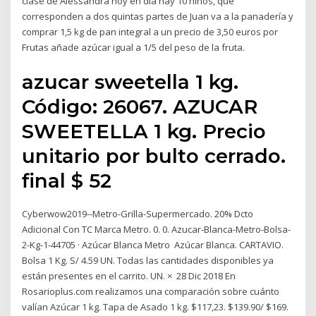
clase de Alessandra hoy en día hay 10 niños, que
corresponden a dos quintas partes de Juan va a la panadería y
comprar 1,5 kg de pan integral a un precio de 3,50 euros por
Frutas añade azúcar igual a 1/5 del peso de la fruta.
azucar sweetella 1 kg.
Código: 26067. AZUCAR
SWEETELLA 1 kg. Precio
unitario por bulto cerrado.
final $ 52
Cyberwow2019--Metro-Grilla-Supermercado. 20% Dcto
Adicional Con TC Marca Metro. 0. 0. Azucar-Blanca-Metro-Bolsa-
2-Kg-1-44705 · Azúcar Blanca Metro Azúcar Blanca. CARTAVIO.
Bolsa 1 Kg. S/ 4.59 UN. Todas las cantidades disponibles ya
están presentes en el carrito. UN. × 28 Dic 2018 En
Rosarioplus.com realizamos una comparación sobre cuánto
valían Azúcar 1 kg. Tapa de Asado 1 kg. $117,23. $139.90/ $169.