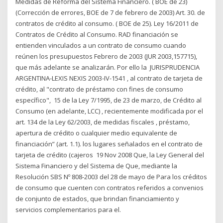
Medidas de Reforma del Sistema Financiero. ( BOE de 23)
(Corrección de errores, BOE de 7 de febrero de 2003) Art. 30. de
contratos de crédito al consumo. ( BOE de 25). Ley 16/2011 de
Contratos de Crédito al Consumo. RAD financiación se
entienden vinculados a un contrato de consumo cuando
reúnen los presupuestos Febrero de 2003 (JUR 2003,157715),
que más adelante se analizarán. Por ello la JURISPRUDENCIA
ARGENTINA-LEXIS NEXIS 2003-IV-1541 , al contrato de tarjeta de
crédito, al "contrato de préstamo con fines de consumo
específico", 15 de la Ley 7/1995, de 23 de marzo, de Crédito al
Consumo (en adelante, LCC) , recientemente modificada por el
art. 134 de la Ley 62/2003, de medidas fiscales , préstamo,
apertura de crédito o cualquier medio equivalente de
financiación” (art. 1.1). los lugares señalados en el contrato de
tarjeta de crédito (cajeros 19 Nov 2008 Que, la Ley General del
Sistema Financiero y del Sistema de Que, mediante la
Resolución SBS Nº 808-2003 del 28 de mayo de Para los créditos
de consumo que cuenten con contratos referidos a convenios
de conjunto de estados, que brindan financiamiento y
servicios complementarios para el.