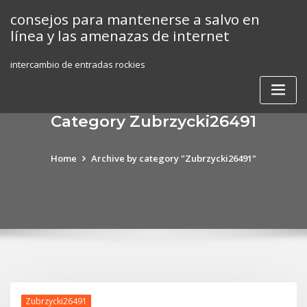
Skip
consejos para mantenerse a salvo en
to
línea y las amenazas de internet
content
intercambio de entradas rockies
Category Zubrzycki26491
Home
Archive by category "Zubrzycki26491"
Zubrzycki26491